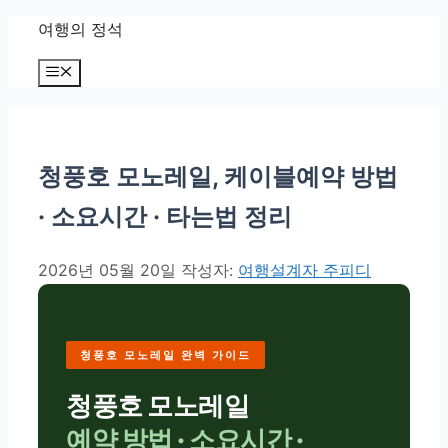
컨텐츠로
여행의 정석
건너뛰기
메뉴
청풍호 모노레일, 케이블예약 방법
· 소요시간 · 타는법 정리
2026년 05월 20일
작성자:
여행설계자 주피디
청풍호 모노레일 완벽 가이드
청풍호 모노레일
예약 방법 · 소요시간 ·