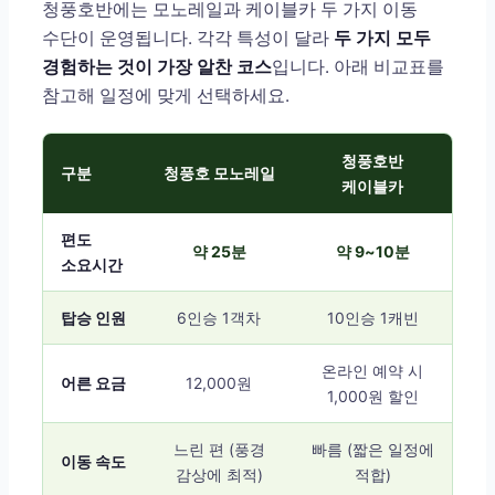
청풍호반에는 모노레일과 케이블카 두 가지 이동
수단이 운영됩니다. 각각 특성이 달라
두 가지 모두
경험하는 것이 가장 알찬 코스
입니다. 아래 비교표를
참고해 일정에 맞게 선택하세요.
청풍호반
구분
청풍호 모노레일
케이블카
편도
약 25분
약 9~10분
소요시간
탑승 인원
6인승 1객차
10인승 1캐빈
온라인 예약 시
어른 요금
12,000원
1,000원 할인
느린 편 (풍경
빠름 (짧은 일정에
이동 속도
감상에 최적)
적합)