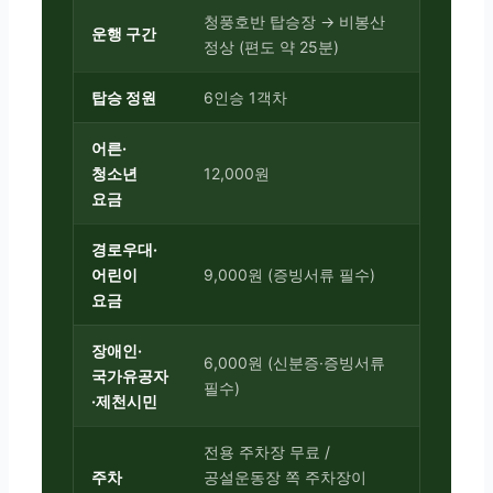
청풍호반 탑승장 → 비봉산
운행 구간
정상 (편도 약 25분)
탑승 정원
6인승 1객차
어른·
청소년
12,000원
요금
경로우대·
어린이
9,000원 (증빙서류 필수)
요금
장애인·
6,000원 (신분증·증빙서류
국가유공자
필수)
·제천시민
전용 주차장 무료 /
주차
공설운동장 쪽 주차장이