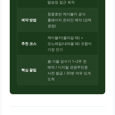
탑승장 접근 최적
청풍호반 케이블카 공식
예약 방법
홈페이지 온라인 예약 (강력
권장)
케이블카(올라갈 때) +
추천 코스
모노레일(내려올 때) 조합이
가장 인기
봄·가을 성수기 1~2주 전
예약 / 디지털 관광주민증
핵심 꿀팁
사전 발급 / 30분 여유 있게
도착