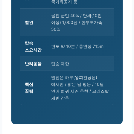
국가유공자 등
울진 군민 40% / 단체(10인
할인
이상) 1,000원 / 한부모가족
50%
탑승
편도 약 10분 / 총연장 715m
소요시간
반려동물
탑승 제한
발권은 하부(왕피천공원)
핵심
에서만 / 맑은 날 방문 / 10월
꿀팁
연어 회귀 시즌 추천 / 크리스탈
캐빈 강추