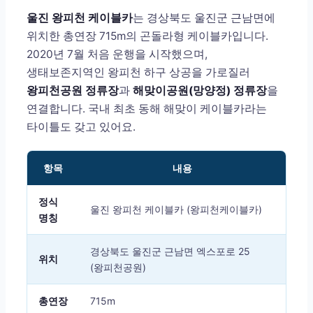
울진 왕피천 케이블카
는 경상북도 울진군 근남면에
위치한 총연장 715m의 곤돌라형 케이블카입니다.
2020년 7월 처음 운행을 시작했으며,
생태보존지역인 왕피천 하구 상공을 가로질러
왕피천공원 정류장
과
해맞이공원(망양정) 정류장
을
연결합니다. 국내 최초 동해 해맞이 케이블카라는
타이틀도 갖고 있어요.
항목
내용
정식
울진 왕피천 케이블카 (왕피천케이블카)
명칭
경상북도 울진군 근남면 엑스포로 25
위치
(왕피천공원)
총연장
715m