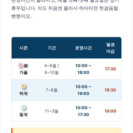
운영시간이 달라지고, 매월 첫째·셋째 월요일은 정기
휴무입니다. 저도 처음엔 몰라서 하마터면 헛걸음할
뻔했어요.
발권
시즌
기간
운영시간
마감
봄·
4~6월 /
10:00 ~
17:30
가을
9~10월
18:00
10:00 ~
7~8월
18:30
하계
19:00
10:00 ~
11~3월
16:00
동계
17:30