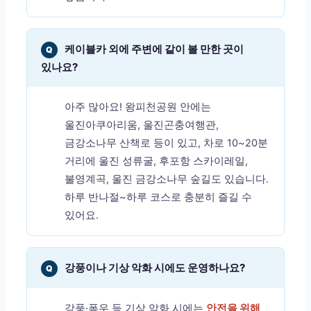
케이블카 외에 주변에 같이 볼 만한 곳이
Q
있나요?
아주 많아요! 왕피천공원 안에는
울진아쿠아리움, 울진곤충여행관,
금강소나무 산책로 등이 있고, 차로 10~20분
거리에 울진 성류굴, 후포항 스카이레일,
불영계곡, 울진 금강소나무 숲길도 있습니다.
하루 반나절~하루 코스로 충분히 즐길 수
있어요.
강풍이나 기상 악화 시에도 운영하나요?
Q
강풍·폭우 등 기상 악화 시에는
안전을 위해