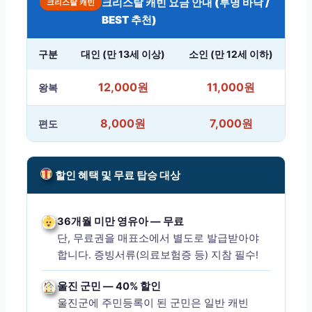
크리스탈 캐빈 요금 안내 (투명 바닥 /
크리스탈 캐빈
BEST 추천)
구분
대인 (만 13세 이상)
소인 (만 12세 이하)
12,000원
11,000원
왕복
8,000원
7,000원
편도
할인 혜택 및 무료 탑승 대상
36개월 미만 영유아 — 무료
단, 무료권을 매표소에서 별도로 발급받아야
합니다. 증빙서류(의료보험증 등) 지참 필수!
울진 군민 — 40% 할인
울진군에 주민등록이 된 군민은 일반 캐빈