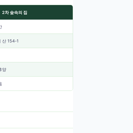
2차 숲속의 집
간
산 154-1
휴양
음