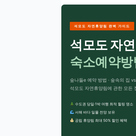
석모도 자연휴양림 완벽 가이드
석모도 자
숙소예약방법
숲나들e 예약 방법 · 숲속의 집 
석모도 자연휴양림에 관한 모든 
수도권 당일·1박 여행 최적 힐링 명소
서해 바다 일몰 전망 보유
공립 휴양림 최대 50% 할인 혜택