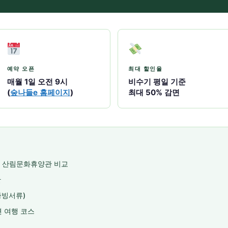
예약 오픈
최대 할인율
매월 1일 오전 9시
비수기 평일 기준
(
숲나들e 홈페이지
)
최대 50% 감면
vs 산림문화휴양관 비교
간
증빙서류)
 여행 코스