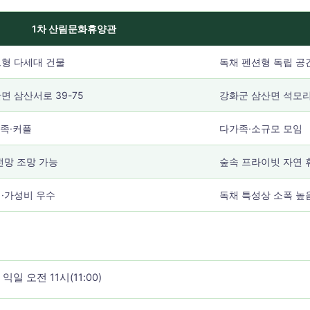
1차 산림문화휴양관
형 다세대 건물
독채 펜션형 독립 공
면 삼산서로 39-75
강화군 삼산면 석모리 
가족·커플
다가족·소규모 모임
전망 조망 가능
숲속 프라이빗 자연 
·가성비 우수
독채 특성상 소폭 높
익일 오전 11시(11:00)