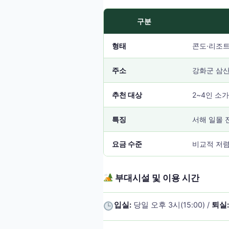
구분
형태
콘도·리조트
주소
강화군 삼산
추천 대상
2~4인 소
특징
서해 일몰 
요금 수준
비교적 저렴
부대시설 및 이용 시간
입실:
당일 오후 3시(15:00) /
퇴실: