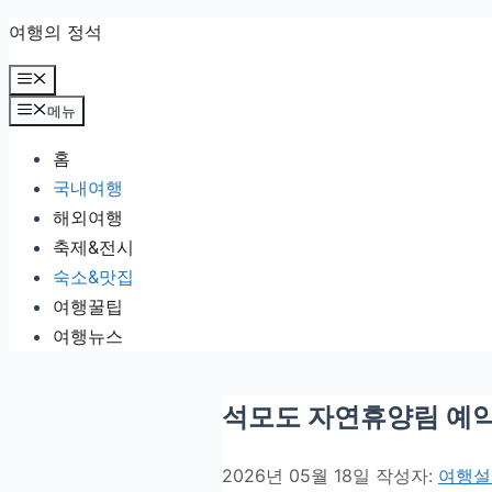
컨텐츠로
여행의 정석
건너뛰기
메뉴
메뉴
홈
국내여행
해외여행
축제&전시
숙소&맛집
여행꿀팁
여행뉴스
석모도 자연휴양림 예약 
2026년 05월 18일
작성자:
여행설