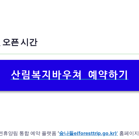
 오픈 시간
산림복지바우쳐 예약하기
연휴양림 통합 예약 플랫폼
‘
숲나들e(foresttrip.go.kr)’
홈페이지 