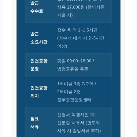
발급
사유 17,000원 (증빙서류
수수료
제출 시)
접수 후 약 1~1.5시간
발급
(성수기·대기 시 2~3시간
소요시간
이상)
인천공항
평일 09:00~18:00 /
운영
법정공휴일 휴무
1터미널 3층 G구역 /
인천공항
2터미널 2층
위치
정부종합행정센터
신청서·여권사진 1매·
필요
신분증·사유서 (인도적
서류
사유 시 증빙서류 추가)