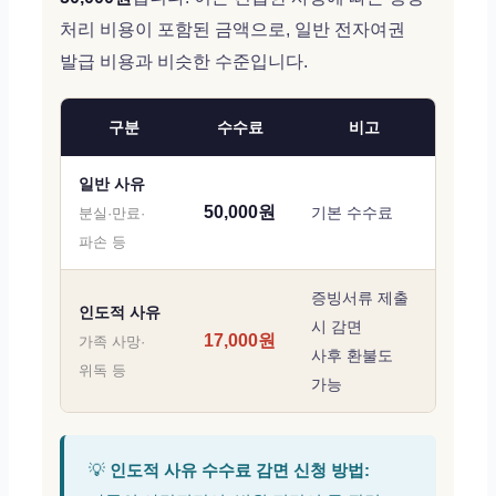
처리 비용이 포함된 금액으로, 일반 전자여권
발급 비용과 비슷한 수준입니다.
구분
수수료
비고
일반 사유
50,000원
기본 수수료
분실·만료·
파손 등
증빙서류 제출
인도적 사유
시 감면
17,000원
가족 사망·
사후 환불도
위독 등
가능
💡
인도적 사유 수수료 감면 신청 방법: